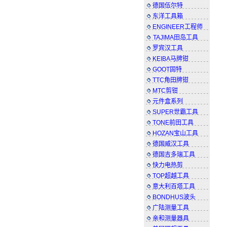
德国伍尔特
东洋工具箱
ENGINEER工程师
TAJIMA田岛工具
罗宾汉工具
KEIBA马牌钳
GOOT固特
TTC角田牌钳
MTC剪钳
元件盒系列
SUPER世霸工具
TONE前田工具
HOZAN宝山工具
德国威汉工具
德国吉多瑞工具
快力电热剪
TOP超越工具
意大利百塔工具
BONDHUS波头
广陆测量工具
亲和测量器具