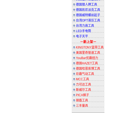
德国猎人牌工具
德国凯尼派克工具
德国威特螺丝起子
台湾OPT液压工具
台湾力高工具
LED手电筒
电子天平
－
新上架
－
KINGTONY蓝带工具
美国里奇管道工具
YouBar优霸扭力
德国HAZET工具
德国哈恩库博工具
巨霸气动工具
MCC工具
力可达工具
斯威尔工具
PICA梯子
钢盾工具
三丰量具