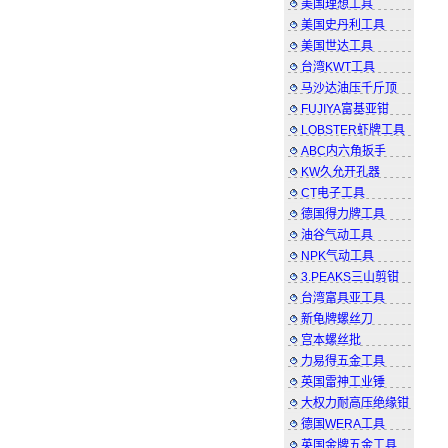
美国理想工具
美国史丹利工具
美国世达工具
台湾KWT工具
马沙达油压千斤顶
FUJIYA富基亚钳
LOBSTER虾牌工具
ABC内六角扳手
KW久允开孔器
CT电子工具
德国得力牌工具
油谷气动工具
NPK气动工具
3.PEAKS三山剪钳
台湾富具亚工具
新龟牌螺丝刀
宫本螺丝批
力易得五金工具
英国雷神工业锤
大权力耐高压绝缘钳
德国WERA工具
英国金牌五金工具