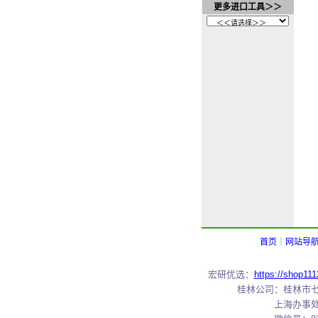
更多进口工具＞＞
首页
｜
网站导
宏研优选：
https://shop11
桂林公司：桂林市七星区
上海办事处：