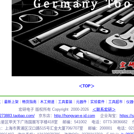
＜
TOP
＞
航
｜
最新上架
｜
畅货指南
｜
木工频道
｜
工具套装
｜
元器件
｜
实验套件
｜
工具超市
｜
仪器
宏研电子 版权所有 Copyright 2000-2026
＜联系宏研＞
1273883.taobao.com/
京东店：
http://hongyan-e.jd.com
企业淘宝：
https:/
甲天下广场国展写字楼418室 邮编：541002 电话：0773-3836682 传真：
上海市黄浦区汉口路515号汇金大厦706/707室 邮编：200001 电话：021-6