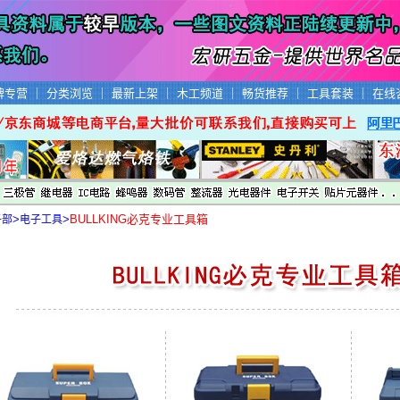
牌专营
｜
分类浏览
｜
最新上架
｜
木工频道
｜
畅货推荐
｜
工具套装
｜
在线
>
>
BULLKING必克专业工具箱
子部
电子工具