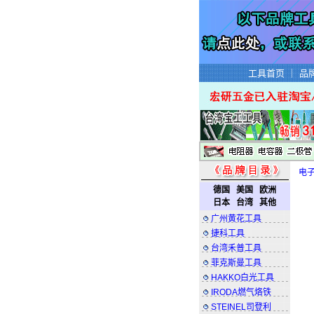
工具首页
｜
品
电
德国
美国
欧洲
日本
台湾
其他
广州黄花工具
捷科工具
台湾禾普工具
菲克斯曼工具
HAKKO白光工具
IRODA燃气烙铁
STEINEL司登利