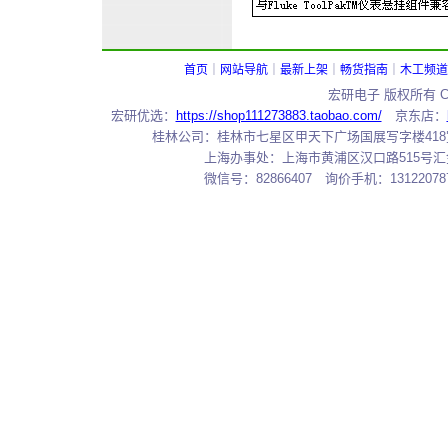
首页
｜
网站导航
｜
最新上架
｜
畅货指南
｜
木工频道
宏研电子 版权所有 Copy
宏研优选：
https://shop111273883.taobao.com/
京东店：
桂林公司：桂林市七星区甲天下广场国展写字楼418室 邮编：
上海办事处：上海市黄浦区汉口路515号汇金大厦7
微信号：82866407 询价手机：131220787