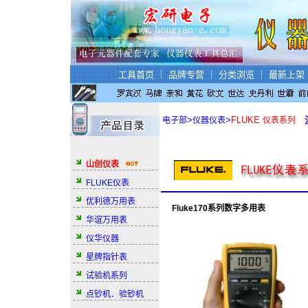
工具首页
｜
品牌专营
｜
分类浏览
｜
最新上架
>
>
FLUKE
电子部
仪器仪表
仪表系列
山创仪表
FLUKE仪表
优利德万用表
Fluke
170系列数字多用表
华谊万用表
仪华仪器
星牌指针表
试验机系列
点钞机．验钞机