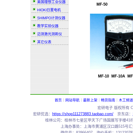
美国理想工业仪器
MF-50
HIOKI日置电机
SHIMPO计测仪器
教学实验仪器
迈测激光测距仪
其它仪表
MF-10 MF-10A MF
首页
｜
网站导航
｜
最新上架
｜
畅货指南
｜
木工频道
宏研电子 版权所有 Copy
宏研优选：
https://shop111273883.taobao.com/
京东店：
桂林公司：桂林市七星区甲天下广场国展写字楼418室 邮编：
上海办事处：上海市黄浦区汉口路515号汇金大厦7
微信号：82866407 询价手机：131220787