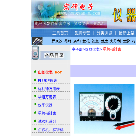
工具首页
｜
品牌专营
｜
分类浏览
｜
最新上架
>
>
电子部
仪器仪表
星牌指针表
山创仪表
FLUKE仪表
优利德万用表
华谊万用表
仪华仪器
星牌指针表
试验机系列
点钞机．验钞机