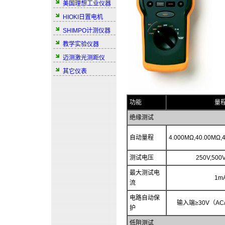
美国理想工业仪器
HIOKI日置电机
SHIMPO计测仪器
教学实验仪器
迈测激光测距仪
其它仪表
功能
量
绝缘测试
自动量程
4.000MΩ,40.00MΩ,
测试电压
250V,500
最大测试电
1m
流
电路自动保
输入端≥30V（A
护
低阻测试