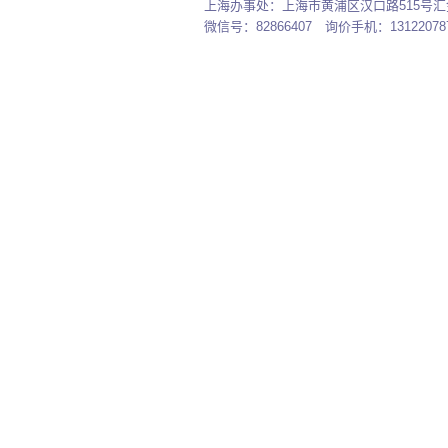
上海办事处：上海市黄浦区汉口路515号汇金大厦7
微信号：82866407 询价手机：131220787