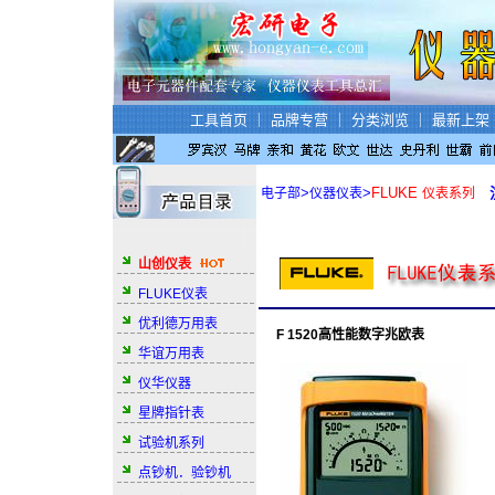
工具首页
｜
品牌专营
｜
分类浏览
｜
最新上架
>
>
FLUKE
电子部
仪器仪表
仪表系列
山创仪表
FLUKE仪表
优利德万用表
F 1520高性能数字兆欧表
华谊万用表
仪华仪器
星牌指针表
试验机系列
点钞机．验钞机