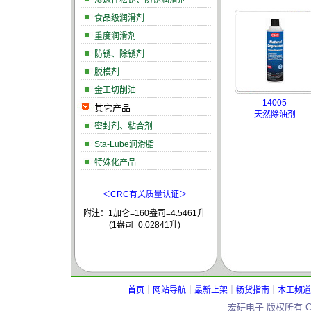
渗透性松锈、防锈润滑剂
食品级润滑剂
重度润滑剂
防锈、除锈剂
脱模剂
金工切削油
14005
其它产品
天然除油剂
密封剂、粘合剂
Sta-Lube润滑脂
特殊化产品
＜
CRC有关质量认证
＞
附注：1加仑=160盎司=4.5461升
(1盎司=0.02841升)
首页
｜
网站导航
｜
最新上架
｜
畅货指南
｜
木工频道
宏研电子 版权所有 Copy