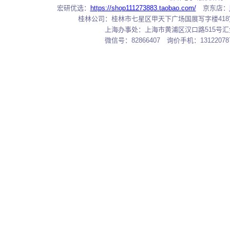
宏研优选：
https://shop111273883.taobao.com/
京东店：
桂林公司：桂林市七星区甲天下广场国展写字楼418室 邮编：
上海办事处：上海市黄浦区汉口路515号汇金大厦7
微信号：82866407 询价手机：131220787